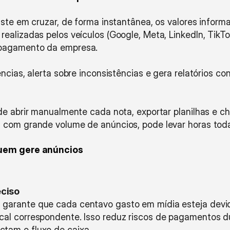
iste em cruzar, de forma instantânea, os valores informa
alizadas pelos veículos (Google, Meta, LinkedIn, TikTok
 pagamento da empresa.
ncias, alerta sobre inconsistências e gera relatórios co
de abrir manualmente cada nota, exportar planilhas e che
 com grande volume de anúncios, pode levar horas tod
quem gere anúncios
eciso
 garante que cada centavo gasto em mídia esteja devi
scal correspondente. Isso reduz riscos de pagamentos du
ctam o fluxo de caixa.