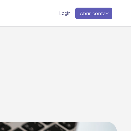
Login
Abrir conta
m
á
t
i
c
a
d
e
n
o
t
a
s