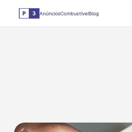
Anúncios
Combustível
Blog
C
o
m
o
f
u
n
c
i
o
n
a