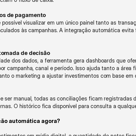
ios de pagamento
é possível visualizar em um único painel tanto as transa
nculados às campanhas. A integração automática evita 
.
 tomada de decisão
idade dos dados, a ferramenta gera dashboards que ofer
r campanha, canal e período. Isso ajuda tanto a área f
nto o marketing a ajustar investimentos com base em d
ser manual, todas as conciliações ficam registradas dig
ernas. O histórico fica disponível para consulta a qualq
ação automática agora?
stimentos em mídia digital, a quantidade de notas fisc