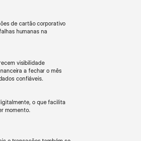
ções de cartão corporativo 
falhas humanas na 
ecem visibilidade 
inanceira a fechar o mês 
ados confiáveis.
italmente, o que facilita 
uer momento.
ais e transações também se 