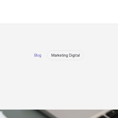
Blog
Marketing Digital
a
c
o
n
c
i
l
i
a
ç
ã
o
a
u
t
o
f
i
s
c
a
i
s
d
e
a
n
ú
n
c
i
o
s