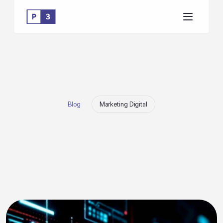
Blog
Marketing Digital
C
a
r
t
ã
o
A
d
s
e
c
h
a
r
g
e
b
a
c
k
:
c
o
m
o
s
e
p
r
o
t
e
g
e
r
d
e
f
r
a
u
d
e
s
d
e
p
l
a
t
a
f
o
r
m
a
s