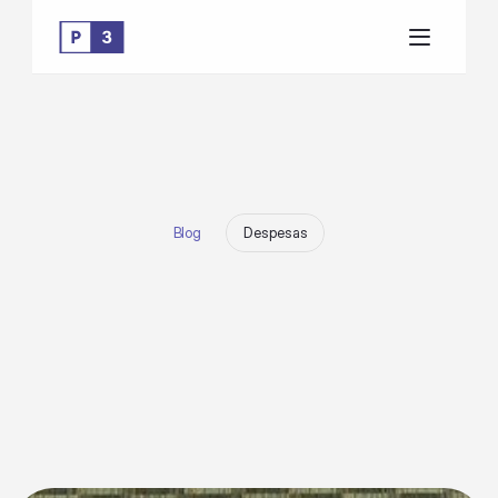
Blog
Despesas
T
e
r
c
e
i
r
i
z
a
ç
ã
o
d
e
e
q
u
i
p
e
s
o
u
c
o
n
t
r
a
t
a
r
f
u
n
c
i
o
n
á
r
i
o
s
:
s
a
i
b
a
o
q
u
e
é
m
e
l
h
o
r
p
a
r
a
s
u
a
e
m
p
r
e
s
a