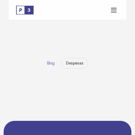
Blog
Despesas
C
o
n
f
i
r
a
a
s
d
i
c
a
s
d
e
H
e
l
t
o
n
B
e
z
e
r
r
a
d
e
c
o
m
o
f
a
z
e
r
u
m
p
l
a
n
e
j
a
m
e
n
t
o
f
i
n
a
n
c
e
i
r
o