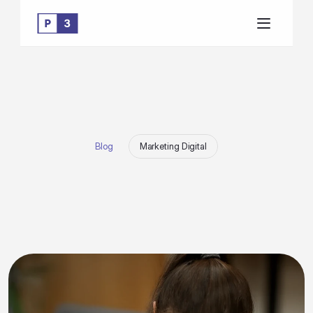
Blog
Marketing Digital
Q
u
a
n
d
o
a
u
m
e
n
t
a
r
o
b
u
d
g
e
t
s
e
m
p
e
r
d
e
r
p
e
r
f
o
r
m
a
n
c
e
?