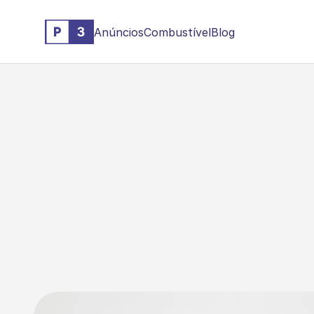
Anúncios
Combustível
Blog
O
t
i
m
i
z
a
n
d
o