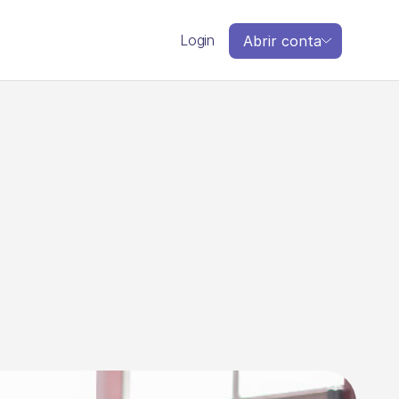
Login
Abrir conta
ó
r
i
o
:
p
a
s
s
o
s