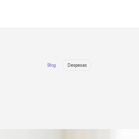
Blog
Despesas
d
e
s
p
e
s
a
s
d
e
e
s
c
r
i
t
p
r
á
t
i
c
o
s