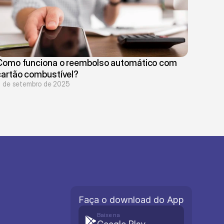
Como funciona o reembolso automático com 
cartão combustível?
 de setembro de 2025
Faça o download do App
Baixe na