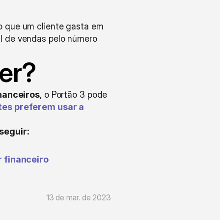
o que um cliente gasta em 
l de vendas pelo número 
er?
nanceiros
, o Portão 3 pode 
es preferem usar a 
seguir:
 financeiro
13 de mar. de 2023