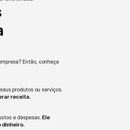
 
 
 empresa? Então, conheça 
A receita é a quantidade total de dinheiro que um negócio recebe pelas vendas de seus produtos ou serviços. 
rar receita.
ustos e despesas. 
Ele 
 dinheiro.