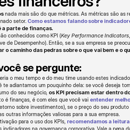
es financeiros?
os
 nada mais são do que métricas. As métricas são as r
ado setor. 
Como estamos falando sobre indicadore
 a parte de finanças. 
são conhecidos como KPI (
Key Performance Indicators
ve de Desempenho). Então, se a sua empresa se preoc
dar o caminho das pedras sobre o que vai bem e o q
você se pergunte: 
deria o meu tempo e do meu time usando estes indicado
té te adiantamos um pouquinho dela: se você deseja tom
rumo do seu negócio, 
os KPI precisam estar dentro do
 é finanças, é com eles que você vai 
entender melho
(retorno sobre investimentos), se o preço do seu produto
s outras informações valiosas para a sua empresa. 
ivação para o uso dos KPIs, 
recomendamos a leitura
 indicadores na governança corporativa. Vale a pena d