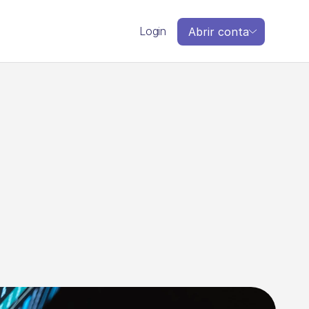
Login
Abrir conta
v
o
c
ê
p
r
e
c
i
s
a
s
u
a
e
m
p
r
e
s
a
?