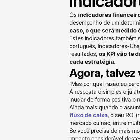
indicador
Os 
indicadores financeir
desempenho de um determin
caso, o que será medido é
Estes indicadores também 
português, Indicadores-Cha
resultados, 
os KPI vão te 
cada estratégia. 
Agora, talvez 
“Mas por qual razão eu per
A resposta é simples e já a
mudar de forma positiva o 
Ainda mais quando o assunto
fluxo de caixa
, o seu ROI 
mercado ou não, entre muita
Se você precisa de mais mot
impacto considerável destes