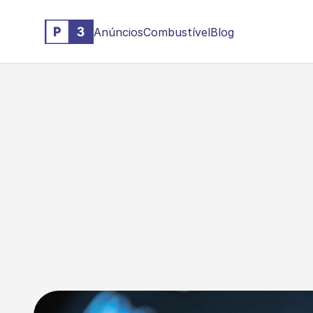
Anúncios
Combustível
Blog
Q
u
a
i
s
o
s
i
n
d
i
c
o
n
h
e
c
e
r
p
a