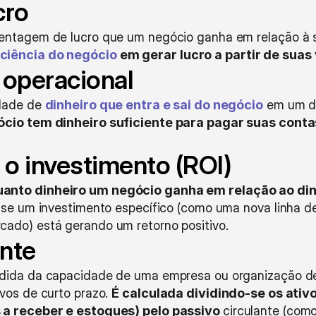
cro
entagem de lucro que um negócio ganha em relação à s
ciência do negócio
 em gerar lucro a partir de suas
 operacional
dade de 
dinheiro que entra e sai do negócio
 em um d
gócio tem dinheiro suficiente para pagar suas conta
 o investimento (ROI)
anto dinheiro um negócio ganha em relação ao dinh
 se um investimento específico (como uma nova linha d
ado) está gerando um retorno positivo.
ente
edida da capacidade de uma empresa ou organização d
vos de curto prazo. 
É calculada dividindo-se os ativ
 a receber e estoques) pelo passivo 
circulante (como