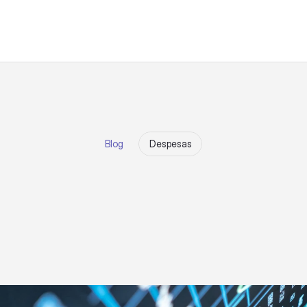
Blog
Despesas
c
a
d
o
r
e
s
f
i
n
a
n
c
e
i
r
o
s
r
a
s
a
b
e
r
o
l
u
c
r
o
d
a