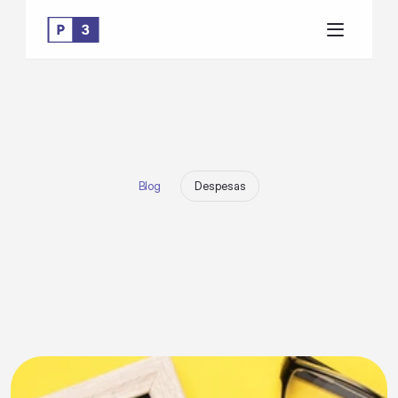
Blog
Despesas
A
p
r
o
v
e
i
t
a
n
d
o
o
P
o
d
e
r
d
o
N
P
S
p
a
r
a
o
S
u
c
e
s
s
o
F
i
n
a
n
c
e
i
r
o