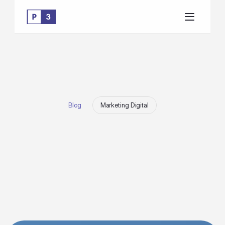
Blog
Marketing Digital
C
o
m
o
o
r
g
a
n
i
z
a
r
p
a
g
a
m
e
n
t
o
s
e
m
T
i
k
T
o
k
,
G
o
o
g
l
e
e
M
e
t
a
A
d
s
e
m
u
m
s
ó
c
a
r
t
ã
o