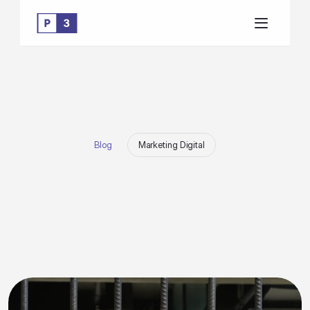
Blog
Marketing Digital
C
a
r
t
ã
o
A
d
s
v
s
.
c
a
r
t
õ
e
s
b
a
n
c
á
r
i
o
s
:
q
u
e
m
e
n
t
r
e
g
a
m
a
i
s
e
s
t
a
b
i
l
i
d
a
d
e